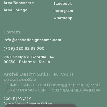
Area Benessere
facebook
Area Lounge
instagram
whatsapp
Contatti
info@archedesignrooms.com
(+39) 320 82 89 600
via Principe di Scordia, 94
90139 - Palermo - Sicilia
Arché Design S.r.l.s. | P. IVA: IT
07047060822
PRIMO PIANO - CIN IT082053B4HM9CQMSR
TERZO PIANO - CIN IT082053B4GEQWIR2W
COOKIE
|
PRIVACY
Foto e Video: Roberto Collura