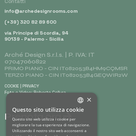
Contatti
info@archedesignrooms.com
(+39) 320 82 89 600
via Principe di Scordia, 94
90139 - Palermo - Sicilia
Arché Design S.r.l.s. | P. IVA: IT
07047060822
PRIMO PIANO - CIN IT082053B4HM9CQMSR
TERZO PIANO - CIN IT082053B4GEQWIR2W
COOKIE
|
PRIVACY
Foto e Video: Roberto Collura
×
Questo sito utilizza cookie
ITALIAN
Prenota ora
Questo sito web utilizza i cookie per
ENGLISH
migliorare la tua esperienza di navigazione.
Utilizzando il nostro sito web acconsenti a