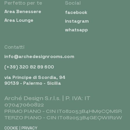
Perfetto per te
Social
Area Benessere
facebook
Area Lounge
instagram
whatsapp
Contatti
info@archedesignrooms.com
(+39) 320 82 89 600
via Principe di Scordia, 94
90139 - Palermo - Sicilia
Arché Design S.r.l.s. | P. IVA: IT
07047060822
PRIMO PIANO - CIN IT082053B4HM9CQMSR
TERZO PIANO - CIN IT082053B4GEQWIR2W
COOKIE
|
PRIVACY